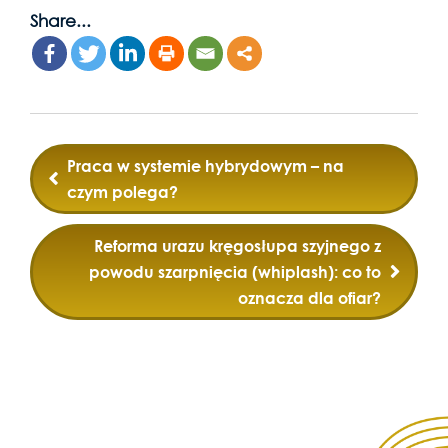
Share...
Post
Praca w systemie hybrydowym – na
navigation
czym polega?
Reforma urazu kręgosłupa szyjnego z
powodu szarpnięcia (whiplash): co to
oznacza dla ofiar?