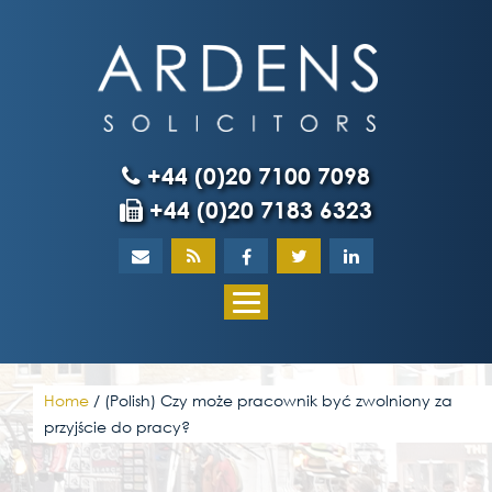
Skip
to
content
+44 (0)20 7100 7098
+44 (0)20 7183 6323
Home
About
What our client
Home
/
(Polish) Czy może pracownik być zwolniony za
przyjście do pracy?
Our team