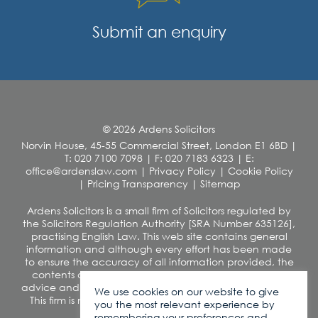
Submit an enquiry
© 2026 Ardens Solicitors
Norvin House, 45-55 Commercial Street, London E1 6BD
|
T: 020 7100 7098
|
F: 020 7183 6323
|
E:
office@ardenslaw.com
|
Privacy Policy
|
Cookie Policy
|
Pricing Transparency
|
Sitemap
Ardens Solicitors is a small firm of Solicitors regulated by
the Solicitors Regulation Authority [SRA Number 635126],
practising English Law. This web site contains general
information and although every effort has been made
to ensure the accuracy of all information provided, the
contents of this site should not be construed as legal
advice and we disclaim any liability in relation to its use.
We use cookies on our website to give
This firm is not authorised under the Financial Services
you the most relevant experience by
and Markets Act 2000
remembering your preferences and