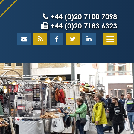
+44 (0)20 7100 7098
+44 (0)20 7183 6323
Home
About
What our client
Our team