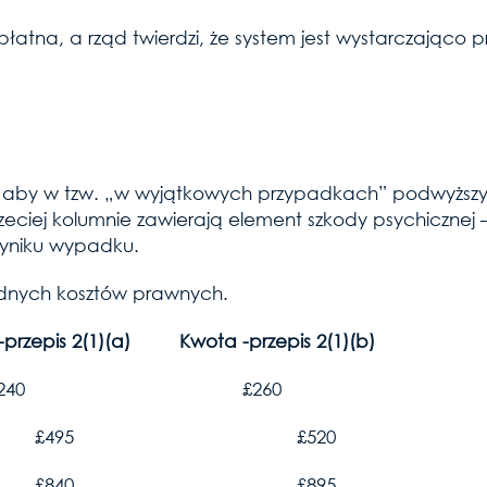
ezpłatna, a rząd twierdzi, że system jest wystarczająco
 aby w tzw. „w wyjątkowych przypadkach” podwyżs
rzeciej kolumnie zawierają element szkody psychicznej
wyniku wypadku.
adnych kosztów prawnych.
is 2(1)(a) Kwota -przepis 2(1)(b)
esiące £240 £260
cej niż 6 mieś. £495 £520
ej niż 9 mieś . £840 £895