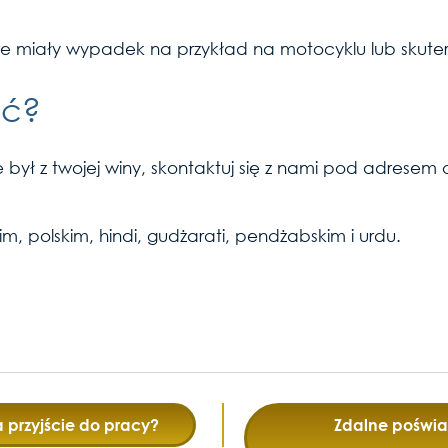
tóre miały wypadek na przykład na motocyklu lub skut
ać?
ie był z twojej winy, skontaktuj się z nami pod adres
im, polskim, hindi, gudżarati, pendżabskim i urdu.
 przyjście do pracy?
Zdalne poświa