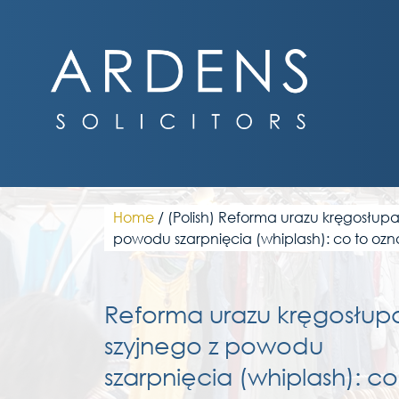
Skip
to
content
Home
/
(Polish) Reforma urazu kręgosłupa
powodu szarpnięcia (whiplash): co to ozn
Reforma urazu kręgosłup
szyjnego z powodu
szarpnięcia (whiplash): co