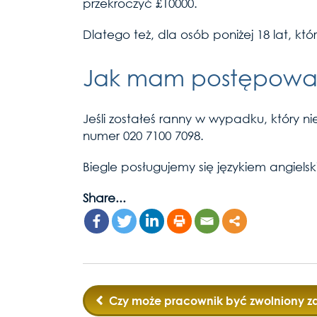
przekroczyć £10000.
Dlatego też, dla osób poniżej 18 lat, k
Jak mam postępow
Jeśli zostałeś ranny w wypadku, który n
numer 020 7100 7098.
Biegle posługujemy się językiem angielsk
Share...
Post
Czy może pracownik być zwolniony za