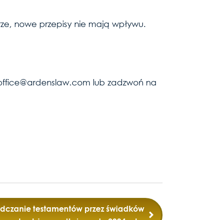
erze, nowe przepisy nie mają wpływu.
em office@ardenslaw.com lub zadzwoń na
dczanie testamentów przez świadków