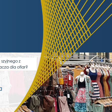
 szyjnego z
acza dla ofiar?
a