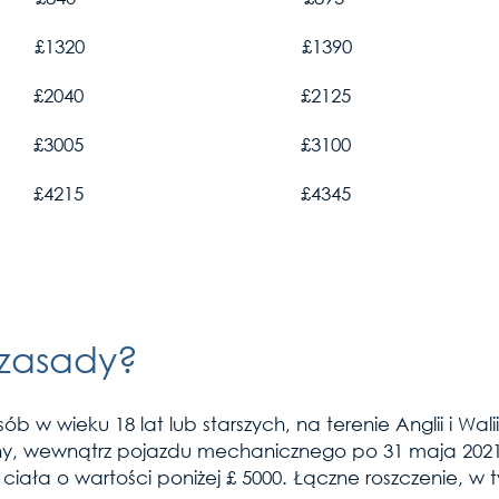
j niż 12 mies. £1320 £1390
ej niż 15 mieś £2040 £2125
ej niż 18 mieś £3005 £3100
ej niż 24 mieś £4215 £4345
zasady?
w wieku 18 lat lub starszych, na terenie Anglii i Wali
winy, wewnątrz pojazdu mechanicznego po 31 maja 20
ała o wartości poniżej £ 5000. Łączne roszczenie, w t