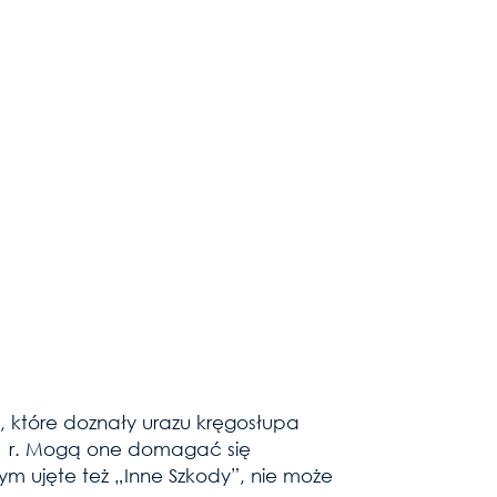
i, które doznały urazu kręgosłupa
21 r. Mogą one domagać się
ym ujęte też „Inne Szkody”, nie może