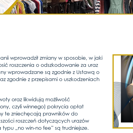
ytanii wprowadził zmiany w sposobie, w jaki
ć roszczenia o odszkodowanie za uraz
Zmiany wprowadzane są zgodnie z Ustawą o
oraz zgodnie z przepisami o uszkodzeniach
oty oraz likwidują możliwość
ny, czyli winnego) pokrycia opłat
ny te zniechęcają prawników do
kszości roszczeń dotyczących urazów
 typu „no win-no fee” są trudniejsze.