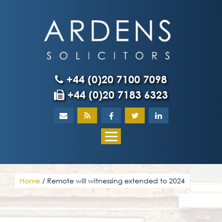
Skip
to
content
+44 (0)20 7100 7098
+44 (0)20 7183 6323
Home
About
What our client
Home
/
Remote will witnessing extended to 2024
Our team