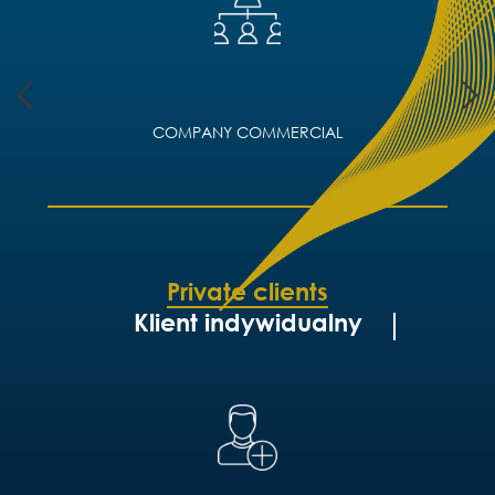
COMPANY COMMERCIAL
Private clients
Klient indywidualny